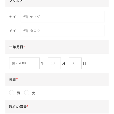
フリガナ
*
セイ
メイ
生年月日
*
年
月
日
性別
*
男
女
現在の職業
*